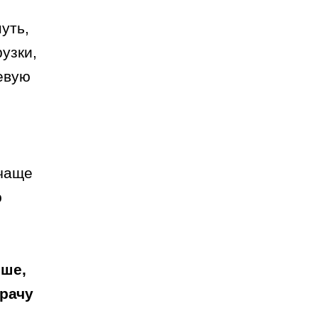
уть,
узки,
евую
 чаще
ю
ьше,
врачу