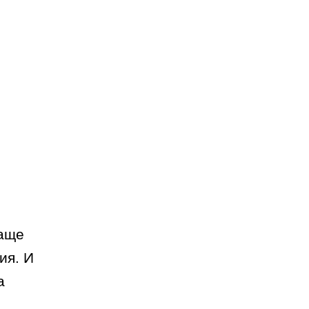
чаще
ия. И
а