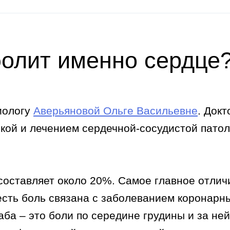
 болит именно сердце
иологу
Аверьяновой Ольге Васильевне
. Докт
икой и лечением сердечной-сосудистой пато
составляет около 20%. Самое главное отлич
 есть боль связана с заболеванием коронарн
аба – это боли по середине грудины и за ней