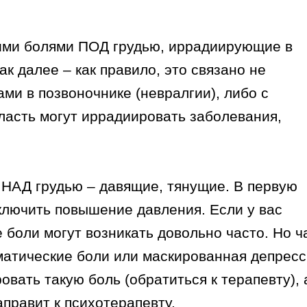
ими болями ПОД грудью, иррадиирующие в
к далее – как правило, это связано не
ми в позвоночнике (невралгии), либо с
ласть могут иррадиировать заболевания,
и НАД грудью – давящие, тянущие. В первую
сключить повышение давления. Если у вас
 боли могут возникать довольно часто. Но 
матические боли или маскированная депресс
вать такую боль (обратиться к терапевту), 
правит к психотерапевту.