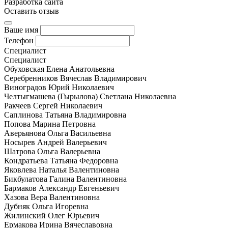
Разработка сайта
Оставить отзыв
Ваше имя
Телефон
Специалист
Специалист
Обуховская Елена Анатольевна
Серебренников Вячеслав Владимирович
Виноградов Юрий Николаевич
Челтыгмашева (Гырылова) Светлана Николаевна
Ракчеев Сергей Николаевич
Саплинова Татьяна Владимировна
Попова Марина Петровна
Аверьянова Ольга Васильевна
Носырев Андрей Валерьевич
Шатрова Ольга Валерьевна
Кондратьева Татьяна Федоровна
Яковлева Наталья Валентиновна
Бикбулатова Галина Валентиновна
Бармаков Александр Евгеньевич
Хазова Вера Валентиновна
Дубняк Ольга Игоревна
Жилинский Олег Юрьевич
Ермакова Ирина Вячеславовна