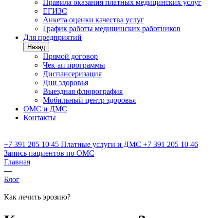
Правила оказания платных медицинских услуг
ЕГИЗС
Анкета оценки качества услуг
График работы медицинских работников
Для предприятий
Назад
Прямой договор
Чек-ап программы
Диспансеризация
Дни здоровья
Выездная флюрография
Мобильный центр здоровья
ОМС и ДМС
Контакты
+7 391
205 10 45
Платные услуги и ДМС
+7 391
205 10 46
Запись пациентов по ОМС
Главная
—
Блог
—
Как лечить эрозию?