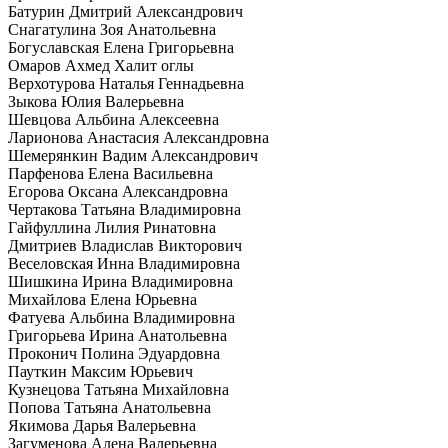
Батурин Дмитрий Александрович
Снагатулина Зоя Анатольевна
Богуславская Елена Григорьевна
Омаров Ахмед Халит оглы
Верхотурова Наталья Геннадьевна
Зыкова Юлия Валерьевна
Шевцова Альбина Алексеевна
Ларионова Анастасия Александровна
Шемерянкин Вадим Александрович
Парфенова Елена Васильевна
Егорова Оксана Александровна
Чертакова Татьяна Владимировна
Гайфуллина Лилия Ринатовна
Дмитриев Владислав Викторович
Веселовская Инна Владимировна
Шишкина Ирина Владимировна
Михайлова Елена Юрьевна
Фатуева Альбина Владимировна
Григорьева Ирина Анатольевна
Проконич Полина Эдуардовна
Пауткин Максим Юрьевич
Кузнецова Татьяна Михайловна
Попова Татьяна Анатольевна
Якимова Дарья Валерьевна
Загуменова Алена Валерьевна