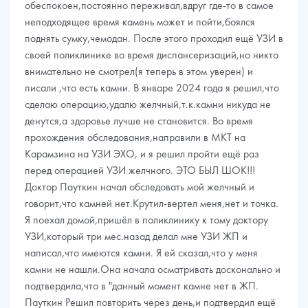
обеспокоен,постоянно переживал,вдруг где-то в самое
неподходящее время камень может и пойти,боялся
поднять сумку,чемодан. После этого проходил ещё УЗИ в
своей поликлинике во время диспансеризаций,но никто
внимательно не смотрел(я теперь в этом уверен) и
писали ,что есть камни. В январе 2024 года я решил,что
сделаю операцию,удалю желчный,т.к.камни никуда не
денутся,а здоровье лучше не становится. Во время
прохождения обследования,направили в МКТ на
Карамзина на УЗИ ЭХО, и я решил пройти ещё раз
перед операцией УЗИ желчного. ЭТО БЫЛ ШОК!!!
Доктор Пауткин начал обследовать мой желчный и
говорит,что камней нет.Крутил-вертел меня,нет и точка.
Я поехал домой,пришёл в поликлинику к тому доктору
УЗИ,который три мес.назад делал мне УЗИ ЖП и
написал,что имеются камни. Я ей сказал,что у меня
камни не нашли.Она начала осматривать досконально и
подтвердила,что в "данный момент камне нет в ЖП.
Пауткин Решил повторить через день,и подтвердил ещё