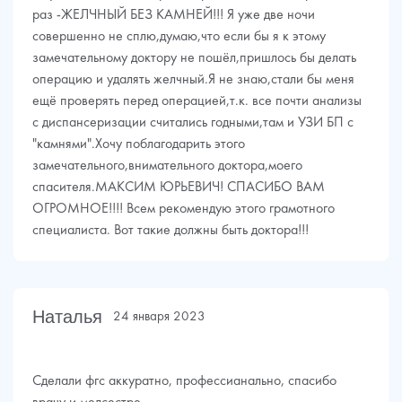
раз -ЖЕЛЧНЫЙ БЕЗ КАМНЕЙ!!! Я уже две ночи
совершенно не сплю,думаю,что если бы я к этому
замечательному доктору не пошёл,пришлось бы делать
операцию и удалять желчный.Я не знаю,стали бы меня
ещё проверять перед операцией,т.к. все почти анализы
с диспансеризации считались годными,там и УЗИ БП с
"камнями".Хочу поблагодарить этого
замечательного,внимательного доктора,моего
спасителя.МАКСИМ ЮРЬЕВИЧ! СПАСИБО ВАМ
ОГРОМНОЕ!!!! Всем рекомендую этого грамотного
специалиста. Вот такие должны быть доктора!!!
Наталья
24 января 2023
Сделали фгс аккуратно, профессианально, спасибо