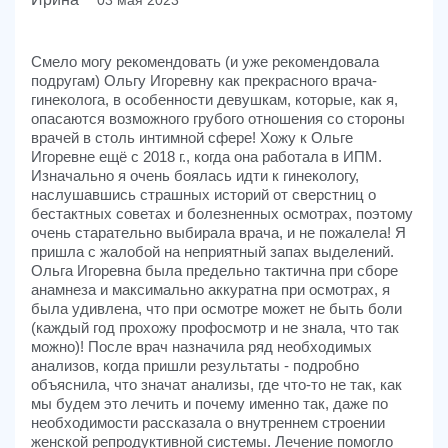
03 мая 2023
Смело могу рекомендовать (и уже рекомендовала
подругам) Ольгу Игоревну как прекрасного врача-
гинеколога, в особенности девушкам, которые, как я,
опасаются возможного грубого отношения со стороны
врачей в столь интимной сфере! Хожу к Ольге
Игоревне ещё с 2018 г., когда она работала в ИПМ.
Изначально я очень боялась идти к гинекологу,
наслушавшись страшных историй от сверстниц о
бестактных советах и болезненных осмотрах, поэтому
очень старательно выбирала врача, и не пожалела! Я
пришла с жалобой на неприятный запах выделений.
Ольга Игоревна была предельно тактична при сборе
анамнеза и максимально аккуратна при осмотрах, я
была удивлена, что при осмотре может не быть боли
(каждый год прохожу профосмотр и не знала, что так
можно)! После врач назначила ряд необходимых
анализов, когда пришли результаты - подробно
объяснила, что значат анализы, где что-то не так, как
мы будем это лечить и почему именно так, даже по
необходимости рассказала о внутреннем строении
женской репродуктивной системы. Лечение помогло