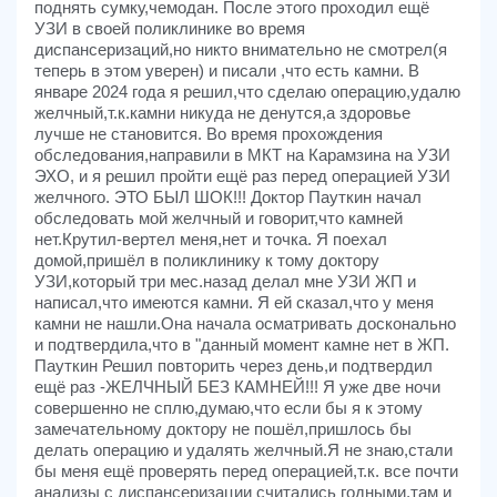
поднять сумку,чемодан. После этого проходил ещё
УЗИ в своей поликлинике во время
диспансеризаций,но никто внимательно не смотрел(я
теперь в этом уверен) и писали ,что есть камни. В
январе 2024 года я решил,что сделаю операцию,удалю
желчный,т.к.камни никуда не денутся,а здоровье
лучше не становится. Во время прохождения
обследования,направили в МКТ на Карамзина на УЗИ
ЭХО, и я решил пройти ещё раз перед операцией УЗИ
желчного. ЭТО БЫЛ ШОК!!! Доктор Пауткин начал
обследовать мой желчный и говорит,что камней
нет.Крутил-вертел меня,нет и точка. Я поехал
домой,пришёл в поликлинику к тому доктору
УЗИ,который три мес.назад делал мне УЗИ ЖП и
написал,что имеются камни. Я ей сказал,что у меня
камни не нашли.Она начала осматривать досконально
и подтвердила,что в "данный момент камне нет в ЖП.
Пауткин Решил повторить через день,и подтвердил
ещё раз -ЖЕЛЧНЫЙ БЕЗ КАМНЕЙ!!! Я уже две ночи
совершенно не сплю,думаю,что если бы я к этому
замечательному доктору не пошёл,пришлось бы
делать операцию и удалять желчный.Я не знаю,стали
бы меня ещё проверять перед операцией,т.к. все почти
анализы с диспансеризации считались годными,там и