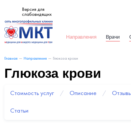
Версия для
слабовидящих
Направления
Врачи
Глюкоза крови
Главная
—
Направления
—
Глюкоза крови
Стоимость услуг
/
Описание
/
Отзыв
Статьи