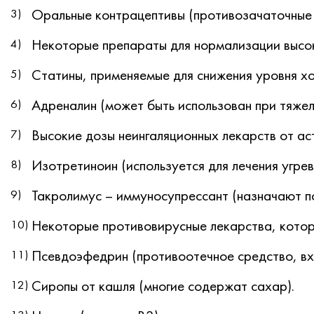
Оральные контрацептивы (противозачаточные 
Некоторые препараты для нормализации высок
Статины, применяемые для снижения уровня х
Адреналин (может быть использован при тяжел
Высокие дозы неингаляционных лекарств от ас
Изотретиноин (используется для лечения угре
Такролимус – иммуносупрессант (назначают по
Некоторые противовирусные лекарства, котор
Псевдоэфедрин (противоотечное средство, вхо
Сиропы от кашля (многие содержат сахар).