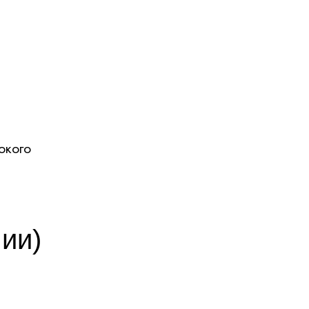
окого
ии)