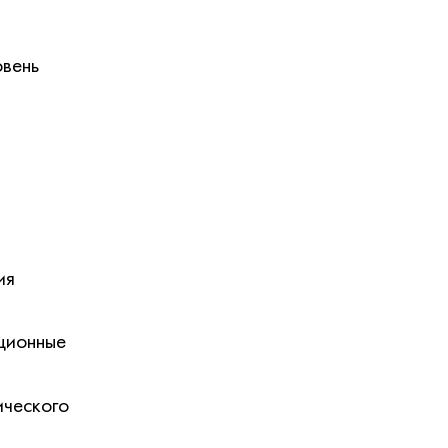
овень
ия
яционные
ического