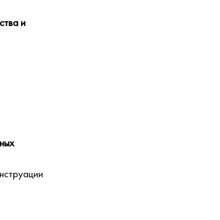
ства и
нных
енструации