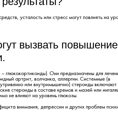
 результаты?
редств, усталость или стресс могут повлиять на ур
огут вызвать повышение
и.
 – глюкокортикоиды). Они предназначены для лечен
идный артрит, волчанка, аллергии. Системные (в
нутривенно или внутримышечно) стероиды включают
ские стероиды в составе кремов и мазей или ингал
имо не влияют на уровень глюкозы.
ицита внимания, депрессии и других проблем псих