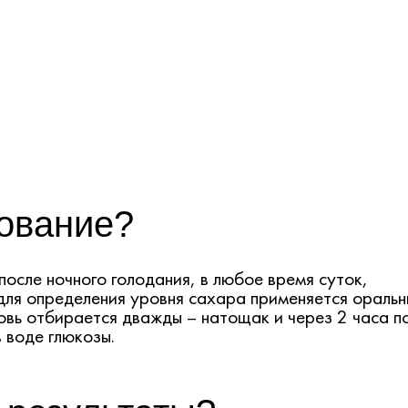
дование?
осле ночного голодания, в любое время суток,
для определения уровня сахара применяется ораль
овь отбирается дважды – натощак и через 2 часа п
 воде глюкозы.