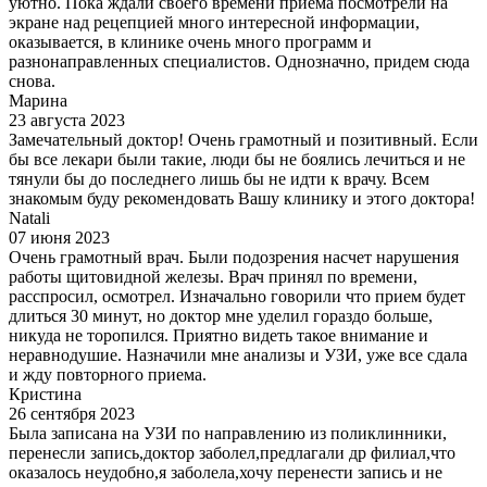
уютно. Пока ждали своего времени приема посмотрели на
экране над рецепцией много интересной информации,
оказывается, в клинике очень много программ и
разнонаправленных специалистов. Однозначно, придем сюда
снова.
Марина
23 августа 2023
Замечательный доктор! Очень грамотный и позитивный. Если
бы все лекари были такие, люди бы не боялись лечиться и не
тянули бы до последнего лишь бы не идти к врачу. Всем
знакомым буду рекомендовать Вашу клинику и этого доктора!
Natali
07 июня 2023
Очень грамотный врач. Были подозрения насчет нарушения
работы щитовидной железы. Врач принял по времени,
расспросил, осмотрел. Изначально говорили что прием будет
длиться 30 минут, но доктор мне уделил гораздо больше,
никуда не торопился. Приятно видеть такое внимание и
неравнодушие. Назначили мне анализы и УЗИ, уже все сдала
и жду повторного приема.
Кристина
26 сентября 2023
Была записана на УЗИ по направлению из поликлинники,
перенесли запись,доктор заболел,предлагали др филиал,что
оказалось неудобно,я заболела,хочу перенести запись и не