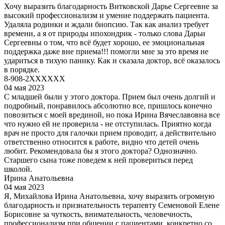
Хочу выразить благодарность Витковской Дарье Сергеевне за
высокий профессионализм и умение поддержать пациента.
Удаляла родинки и ждали биопсию. Так как анализ требует
времени, а я от природы ипохондрик - только слова Дарьи
Сергеевны о том, что всё будет хорошо, ее эмоциональная
поддержка даже вне приема!!! помогли мне за это время не
удариться в тихую панику. Как и сказала доктор, всё оказалось
в порядке.
8-908-2XXXXXX
04 мая 2023
С младшей были у этого доктора. Прием был очень долгий и
подробный, понравилось абсолютно все, пришлось конечно
повозиться с моей врединой, но пока Ирина Вячеславовна все
что нужно ей не проверила - не отступилась. Приятно когда
врач не просто для галочки прием проводит, а действительно
ответственно относится к работе, видно что детей очень
любит. Рекомендовала бы я этого доктора? Однозначно.
Старшего сына тоже поведем к ней провериться перед
школой.
Ирина Анатольевна
04 мая 2023
Я, Михайлова Ирина Анатольевна, хочу выразить огромную
благодарность и признательность терапевту Семеновой Елене
Борисовне за чуткость, внимательность, человечность,
профессионализм при общении с пациентами, конкретно со