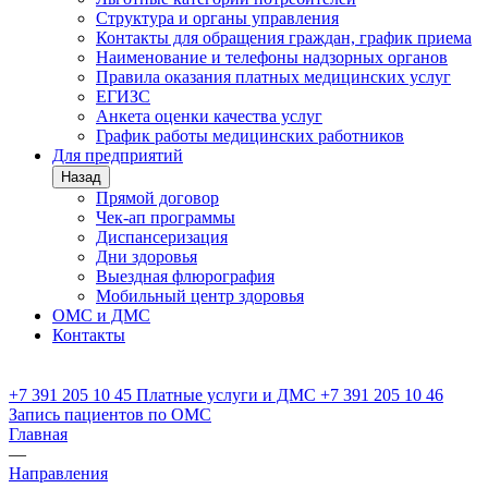
Структура и органы управления
Контакты для обращения граждан, график приема
Наименование и телефоны надзорных органов
Правила оказания платных медицинских услуг
ЕГИЗС
Анкета оценки качества услуг
График работы медицинских работников
Для предприятий
Назад
Прямой договор
Чек-ап программы
Диспансеризация
Дни здоровья
Выездная флюрография
Мобильный центр здоровья
ОМС и ДМС
Контакты
+7 391
205 10 45
Платные услуги и ДМС
+7 391
205 10 46
Запись пациентов по ОМС
Главная
—
Направления