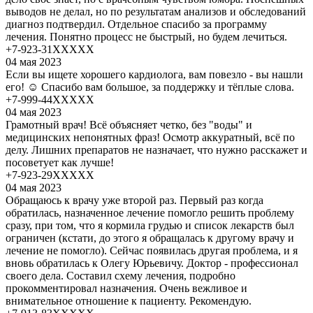
выводов не делал, но по результатам анализов и обследований
диагноз подтвердил. Отдельное спасибо за программу
лечения. Понятно процесс не быстрый, но будем лечиться.
+7-923-31XXXXX
04 мая 2023
Если вы ищете хорошего кардиолога, вам повезло - вы нашли
его! ☺️ Спасибо вам большое, за поддержку и тёплые слова.
+7-999-44XXXXX
04 мая 2023
Грамотный врач! Всё объясняет четко, без "воды" и
медицинских непонятных фраз! Осмотр аккуратный, всё по
делу. Лишних препаратов не назначает, что нужно расскажет и
посоветует как лучше!
+7-923-29XXXXX
04 мая 2023
Обращаюсь к врачу уже второй раз. Первый раз когда
обратилась, назначенное лечение помогло решить проблему
сразу, при том, что я кормила грудью и список лекарств был
ограничен (кстати, до этого я обращалась к другому врачу и
лечение не помогло). Сейчас появилась другая проблема, и я
вновь обратилась к Олегу Юрьевичу. Доктор - профессионал
своего дела. Составил схему лечения, подробно
прокомментировал назначения. Очень вежливое и
внимательное отношение к пациенту. Рекомендую.