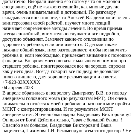
достаточно. Выбрали именно его потому что он молодой
специалист, ещё не «закостеневший», как многие другие
врачи, очень внимательный и дотошный. По разговору
складывается впечатление, что Алексей Владимирович очень
заинтересован своей работой, изучает много лекций,
назначает современные методы лечения. Во время приема
всегда спокойный, внимательно слушает и все подробно,
доступно объясняет. Замечает какие-то отклонения по
здоровью у ребенка, если они имеются. С детьми также
находит общий язык, тихо разговаривает, чтобы не напугать
ребенка и, если необходимо, привлекает внимание с помощью
фонарика. Во время моего визита с малышом вспомнил про
старшего ребенка, поинтересовался все ли хорошо, спросил
как у него дела. Всегда говорит все по делу, не добавляет
ничего лишнего, дает хорошие рекомендации и советы.
+7-923-33XXXXX
04 апреля 2023
В апреле обратилась к неврологу Дмитриеву В.В. по поводу
аневризмы головного мозга (по результатам МРТ). Он очень
внимательно отнёсся к моей проблеме и назначил мне пройти
МСКТ с контрастированием. И по результатам МСКТ
аневризмы нет. Я очень благодарна Владиславу Викторовичу!
Он врач от Бога! Действительно, "врач с большой буквы"!
Спасибо вам большое, Владислав Викторович! Ваша
пациентка, Пахомова Г.И. Рекомендую всем этого доктора! Не