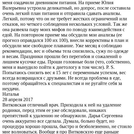
меня озадачили дневником питания. На приеме Юлия
Валерьевна устроила деликатный, но допрос, после составила
очень легкий план питания и отправила сдавать анализы.
Легкий, потому что он не требует жестких ограничений или
отказов, но четкого соблюдения нескольких условий. Так же
она развеяла пару моих мифов по поводу взаимодействия с
едой. На повторном приеме мы обсудили мои анализы (ее
прогноз оправдался 100 их 100), внесли коррективы в план и
обсудили мое свободное плавание. Уже месяц я соблюдаю
рекомендации, вес и объемы тела снизились, сужу по одежде
и весам. Праздники прошли без перегибов и сожалений о
лишнем кусочке еды. Проши головные боли (что, собственно,
меня и вынудило пойти к диетологу в том числе). P. S.
Попытаюсь снизить вес я 15 лет с переменным успехом, вес
всегда возвращался с друзьями. Не всегда проблема в еде,
поэтому обращайтесь к специалистам и не ругайте себя за
неудачи.
Наталья
28 апреля 2017
Витковская отличный врач. Приходила к ней на удаление
родинки, перед этим ее уже обследовали, никаких
препятствий к удалению не обнаружили. Дарья Сергеевна
очень аккуратно все сделала. Думала, больно будет, но
процедура хорошо прошла, быстро и безболезненно, не стоило
мне волноваться. Вообще я про Витковскую еще раньше