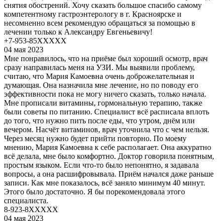
снятия обострений. Хочу сказать большое спасибо самому
компетентному гастроэнтерологу в г. Красноярске и
несомненно всем рекомендую обращаться за помощью в
лечении только к Александру Евгеньевичу!
+7-953-85XXXXX
04 мая 2023
Мне понравилось, что на приёме был хороший осмотр, врач
сразу направилась меня на УЗИ. Мы выявили проблему,
считаю, что Мария Камоевна очень доброжелательная и
думающая. Она назначила мне лечение, но по поводу его
эффективности пока не могу ничего сказать, только начала.
Мне прописали витамины, гормональную терапию, также
были советы по питанию. Специалист всё расписала вплоть
до того, что нужно пить после еды, что утром, днём или
вечером. Насчёт витаминов, врач уточнила что с чем нельзя.
Через месяц нужно будет прийти повторно. По моему
мнению, Мария Камоевна к себе располагает. Она аккуратно
всё делала, мне было комфортно. Доктор говорила понятным,
простым языком. Если что-то было непонятно, я задавала
вопросы, а она расшифровывала. Приём начался даже раньше
записи. Как мне показалось, всё заняло минимум 40 минут.
Этого было достаточно. Я бы порекомендовала этого
специалиста.
8-923-8XXXXX
04 мая 2023