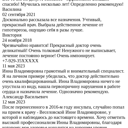
спасибо! Мучилась несколько лет! Определенно рекомендую!
Василина
02 сентября 2021
Досконально рассказала все назначения. Учтивый,
прекрасный врач. Выбрала действенное лечение от
гипотиреоза, ощущаю себя в разы лучше.
Виктория
24 ноября 2018
Чрезвычайно нравится! Прекрасный доктор очень
деликатный! Очень толковая! Ненужного не выписывает,
лечение постоянно верное! Очень импонирует.
+7-929-35XXXXX
11 мая 2023
Инна Владимировна грамотный и внимательный специалист.
Я на личном примере убедилась, что доктор действительно
очень квалифицированный. Инна Владимировна ничего не
упустила из виду, нашла первопричину нарушения в работе
сердца и назначила лечение. Однозначно рекомендую.
Александр Васильевич
12 мая 2023
После перенесенного в 2016-м году инсульта, случайно попал
на прием к врачу - Веселовской Инне Владимировне, у
которой и наблюдаюсь до настоящего времени. Хочу отметить
высокий профессионализм Инны Владимировны, благодаря
которому мое здоровье находится на хорошем уровне,