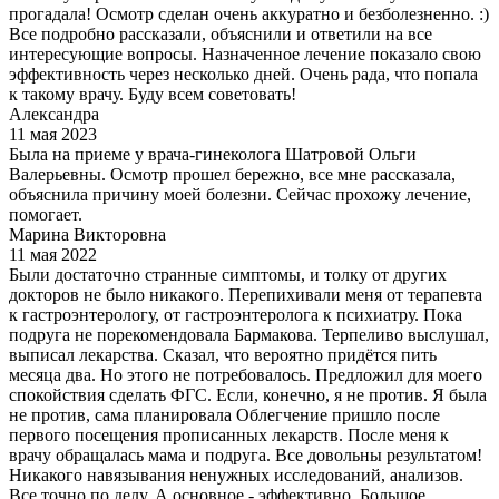
прогадала! Осмотр сделан очень аккуратно и безболезненно. :)
Все подробно рассказали, объяснили и ответили на все
интересующие вопросы. Назначенное лечение показало свою
эффективность через несколько дней. Очень рада, что попала
к такому врачу. Буду всем советовать!
Александра
11 мая 2023
Была на приеме у врача-гинеколога Шатровой Ольги
Валерьевны. Осмотр прошел бережно, все мне рассказала,
объяснила причину моей болезни. Сейчас прохожу лечение,
помогает.
Марина Викторовна
11 мая 2022
Были достаточно странные симптомы, и толку от других
докторов не было никакого. Перепихивали меня от терапевта
к гастроэнтерологу, от гастроэнтеролога к психиатру. Пока
подруга не порекомендовала Бармакова. Терпеливо выслушал,
выписал лекарства. Сказал, что вероятно придётся пить
месяца два. Но этого не потребовалось. Предложил для моего
спокойствия сделать ФГС. Если, конечно, я не против. Я была
не против, сама планировала Облегчение пришло после
первого посещения прописанных лекарств. После меня к
врачу обращалась мама и подруга. Все довольны результатом!
Никакого навязывания ненужных исследований, анализов.
Все точно по делу. А основное - эффективно. Большое