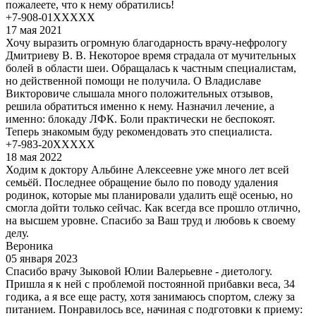
пожалеете, что к нему обратились!
+7-908-01XXXXX
17 мая 2021
Хочу выразить огромную благодарность врачу-нефрологу
Дмитриеву В. В. Некоторое время страдала от мучительных
болей в области шеи. Обращалась к частным специалистам,
но действенной помощи не получила. О Владиславе
Викторовиче слышала много положительных отзывов,
решила обратиться именно к нему. Назначил лечение, а
именно: блокаду ЛФК. Боли практически не беспокоят.
Теперь знакомым буду рекомендовать это специалиста.
+7-983-20XXXXX
18 мая 2022
Ходим к доктору Альбине Алексеевне уже много лет всей
семьёй. Последнее обращение было по поводу удаления
родинок, которые мы планировали удалить ещё осенью, но
смогла дойти только сейчас. Как всегда все прошло отлично,
на высшем уровне. Спасибо за Ваш труд и любовь к своему
делу.
Вероника
05 января 2023
Спасибо врачу Зыковой Юлии Валерьевне - диетологу.
Пришла я к ней с проблемой постоянной прибавки веса, 34
годика, а я все еще расту, хотя занимаюсь спортом, слежу за
питанием. Понравилось все, начиная с подготовки к приему: