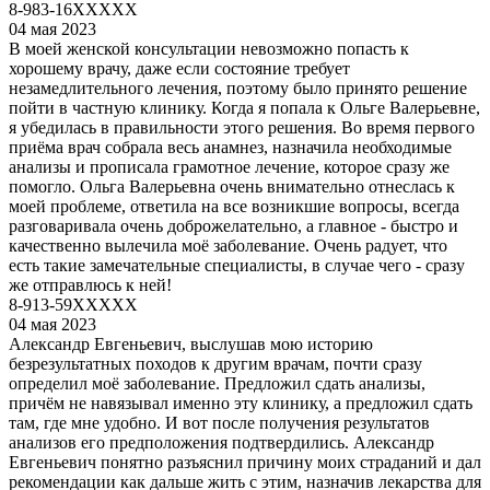
8-983-16XXXXX
04 мая 2023
В моей женской консультации невозможно попасть к
хорошему врачу, даже если состояние требует
незамедлительного лечения, поэтому было принято решение
пойти в частную клинику. Когда я попала к Ольге Валерьевне,
я убедилась в правильности этого решения. Во время первого
приёма врач собрала весь анамнез, назначила необходимые
анализы и прописала грамотное лечение, которое сразу же
помогло. Ольга Валерьевна очень внимательно отнеслась к
моей проблеме, ответила на все возникшие вопросы, всегда
разговаривала очень доброжелательно, а главное - быстро и
качественно вылечила моё заболевание. Очень радует, что
есть такие замечательные специалисты, в случае чего - сразу
же отправлюсь к ней!
8-913-59XXXXX
04 мая 2023
Александр Евгеньевич, выслушав мою историю
безрезультатных походов к другим врачам, почти сразу
определил моё заболевание. Предложил сдать анализы,
причём не навязывал именно эту клинику, а предложил сдать
там, где мне удобно. И вот после получения результатов
анализов его предположения подтвердились. Александр
Евгеньевич понятно разъяснил причину моих страданий и дал
рекомендации как дальше жить с этим, назначив лекарства для