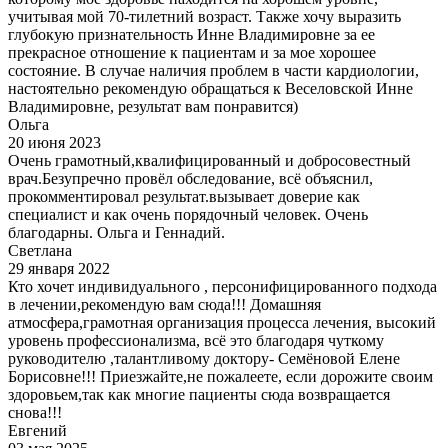
учитывая мой 70-тилетний возраст. Также хочу выразить
глубокую признательность Инне Владимировне за ее
прекрасное отношение к пациентам и за мое хорошее
состояние. В случае наличия проблем в части кардиологии,
настоятельно рекомендую обращаться к Веселовской Инне
Владимировне, результат вам понравится)
Ольга
20 июня 2023
Очень грамотный,квалифицированный и добросовестный
врач.Безупречно провёл обследование, всё объяснил,
прокомментировал результат.вызывает доверие как
специалист и как очень порядочный человек. Очень
благодарны. Ольга и Геннадий.
Светлана
29 января 2022
Кто хочет индивидуального , персонифицированного подхода
в лечении,рекомендую вам сюда!!! Домашняя
атмосфера,грамотная организация процесса лечения, высокий
уровень профессионализма, всё это благодаря чуткому
руководителю ,талантливому доктору- Семёновой Елене
Борисовне!!! Приезжайте,не пожалеете, если дорожите своим
здоровьем,так как многие пациенты сюда возвращается
снова!!!
Евгений