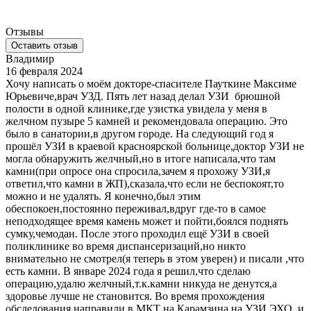
Отзывы
Оставить отзыв
Владимир
16 февраля 2024
Хочу написать о моём докторе-спасителе Пауткине Максиме
Юрьевиче,врач УЗД. Пять лет назад делал УЗИ брюшной
полости в одной клинике,где узистка увидела у меня в
желчном пузыре 5 камней и рекомендовала операцию. Это
было в санатории,в другом городе. На следующий год я
прошёл УЗИ в краевой красноярской больнице,доктор УЗИ не
могла обнаружить желчный,но в итоге написала,что там
камни(при опросе она спросила,зачем я прохожу УЗИ,я
ответил,что камни в ЖП),сказала,что если не беспокоят,то
можно и не удалять. Я конечно,был этим
обеспокоен,постоянно переживал,вдруг где-то в самое
неподходящее время камень может и пойти,боялся поднять
сумку,чемодан. После этого проходил ещё УЗИ в своей
поликлинике во время диспансеризаций,но никто
внимательно не смотрел(я теперь в этом уверен) и писали ,что
есть камни. В январе 2024 года я решил,что сделаю
операцию,удалю желчный,т.к.камни никуда не денутся,а
здоровье лучше не становится. Во время прохождения
обследования,направили в МКТ на Карамзина на УЗИ ЭХО, и