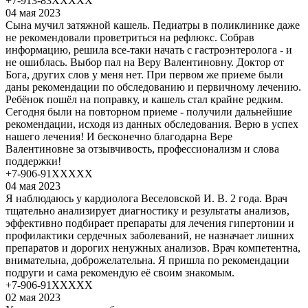
+7-913-83XXXXX
04 мая 2023
Сына мучил затяжной кашель. Педиатры в поликлинике даже
не рекомендовали проветриться на рефлюкс. Собрав
информацию, решила все-таки начать с гастроэнтеролога - и
не ошиблась. Выбор пал на Веру Валентиновну. Доктор от
Бога, других слов у меня нет. При первом же приеме были
даны рекомендации по обследованию и первичному лечению.
Ребёнок пошёл на поправку, и кашель стал крайне редким.
Сегодня были на повторном приеме - получили дальнейшие
рекомендации, исходя из данных обследования. Верю в успех
нашего лечения! И бесконечно благодарна Вере
Валентиновне за отзывчивость, профессионализм и слова
поддержки!
+7-906-91XXXXX
04 мая 2023
Я наблюдаюсь у кардиолога Веселовской И. В. 2 года. Врач
тщательно анализирует диагностику и результаты анализов,
эффективно подбирает препараты для лечения гипертонии и
профилактики сердечных заболеваний, не назначает лишних
препаратов и дорогих ненужных анализов. Врач компетентна,
внимательна, доброжелательна. Я пришла по рекомендации
подруги и сама рекомендую её своим знакомым.
+7-906-91XXXXX
02 мая 2023