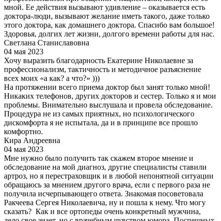
мной. Ее действия вызывают удивление – оказывается есть
доктора-люди, вызывают желание иметь такого, даже только
этого доктора, как домашнего доктора. Спасибо вам большое!
Здоровья, долгих лет жизни, долгого времени работы для нас.
Светлана Станиславовна
04 мая 2023
Хочу выразить благодарность Екатерине Николаевне за
профессионализм, тактичность и методичное разъяснение
всех моих «а как? а что?» )))
На протяжении всего приема доктор был занят только мной!
Никаких телефонов, других докторов и сестер. Только я и мои
проблемы. Внимательно выслушала и провела обследование.
Процедура не из самых приятных, но психологического
дискомфорта я не испытала, да и в принципе все прошло
комфортно.
Кира Андреевна
04 мая 2023
Мне нужно было получить так скажем второе мнение и
обследование на мой диагноз, другие специалисты ставили
артроз, но я перестраховщик и в любой непонятной ситуации
обращаюсь за мнением другого врача, если с первого раза не
получила исчерпывающего ответа. Знакомая посоветовала
Ракчеева Сергея Николаевича, ну и пошла к нему. Что могу
сказать? Как и все ортопеды очень конкретный мужчина,
дело свое знает, но с врачебным чувством юмора. Поспешных