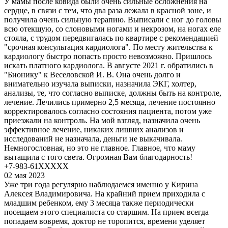
У мамы после ковида были очень сильные осложнения на
сердце, в связи с тем, что два раза лежала в красной зоне, и
получила очень сильную терапию. Выписали с ног до головы
всю отекшую, со слоновыми ногами и некрозом, на ногах еле
стояла, с трудом передвигалась по квартире с рекомендацией
"срочная консультация кардиолога". По месту жительства к
кардиологу быстро попасть просто невозможно. Пришлось
искать платного кардиолога. В августе 2021 г. обратились в
"Бионику" к Веселовской И. В. Она очень долго и
внимательно изучала выписки, назначила ЭКГ, холтер,
анализы, те, что согласно выписке, должны быть на контроле,
лечение. Лечились примерно 2,5 месяца, лечение постоянно
корректировалось согласно состояния пациента, потом уже
приезжали на контроль. На мой взгляд, назначила очень
эффективное лечение, никаких лишних анализов и
исследований не назначала, деньги не выкачивала.
Немногословная, но это не главное. Главное, что маму
вытащила с того света. Огромная Вам благодарность!
+7-983-61XXXXX
02 мая 2023
Уже три года регулярно наблюдаемся именно у Кирина
Алексея Владимировича. На крайний прием приходила с
младшим ребенком, ему 3 месяца также периодически
посещаем этого специалиста со старшим. На прием всегда
попадаем вовремя, доктор не торопится, времени уделяет