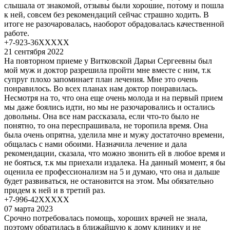
слышала от знакомой, отзывы были хорошие, потому и пошла
к ней, совсем без рекомендаций сейчас страшно ходить. В
итоге не разочаровалась, наоборот обрадовалась качественной
работе.
+7-923-36XXXXX
21 сентября 2022
На повторном приеме у Витковской Дарьи Сергеевны был
мой муж и доктор разрешила пройти мне вместе с ним, т.к
супруг плохо запоминает план лечения. Мне это очень
понравилось. Во всех планах нам доктор понравилась.
Несмотря на то, что она еще очень молода и на первый прием
мы даже боялись идти, но мы не разочаровались и остались
довольны. Она все нам рассказала, если что-то было не
понятно, то она переспрашивала, не торопила время. Она
была очень опрятна, уделила мне и мужу достаточно времени,
общалась с нами обоими. Назначила лечение и дала
рекомендации, сказала, что можно звонить ей в любое время и
не бояться, т.к мы приехали издалека. На данный момент, я бы
оценила ее профессионализм на 5 и думаю, что она и дальше
будет развиваться, не остановится на этом. Мы обязательно
придем к ней и в третий раз.
+7-996-42XXXXX
07 марта 2023
Срочно потребовалась помощь, хороших врачей не знала,
поэтому обратилась в ближайшую к дому клинику и не