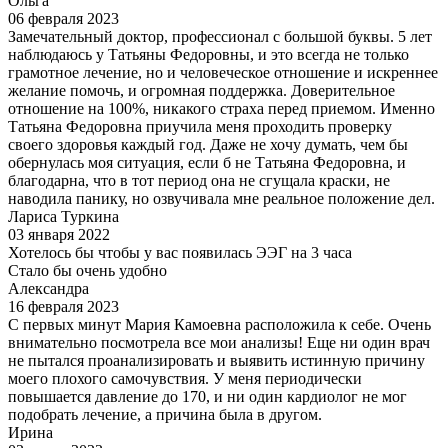
Ольга
06 февраля 2023
Замечательный доктор, профессионал с большой буквы. 5 лет
наблюдаюсь у Татьяны Федоровны, и это всегда не только
грамотное лечение, но и человеческое отношение и искреннее
желание помочь, и огромная поддержка. Доверительное
отношение на 100%, никакого страха перед приемом. Именно
Татьяна Федоровна приучила меня проходить проверку
своего здоровья каждый год. Даже не хочу думать, чем бы
обернулась моя ситуация, если б не Татьяна Федоровна, и
благодарна, что в тот период она не сгущала краски, не
наводила панику, но озвучивала мне реальное положение дел.
Лариса Туркина
03 января 2022
Хотелось бы чтобы у вас появилась ЭЭГ на 3 часа
Стало бы очень удобно
Александра
16 февраля 2023
С первых минут Мария Камоевна расположила к себе. Очень
внимательно посмотрела все мои анализы! Еще ни один врач
не пытался проанализировать и выявить истинную причину
моего плохого самочувствия. У меня периодически
повышается давление до 170, и ни один кардиолог не мог
подобрать лечение, а причина была в другом.
Ирина