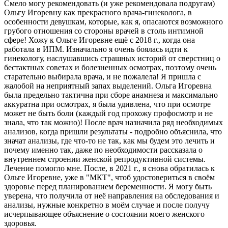
Смело могу рекомендовать (и уже рекомендовала подругам)
Ольгу Игоревну как прекрасного врача-гинеколога, в
особенности девушкам, которые, как я, опасаются возможного
грубого отношения со стороны врачей в столь интимной
сфере! Хожу к Ольге Игоревне ещё с 2018 г., когда она
работала в ИПМ. Изначально я очень боялась идти к
гинекологу, наслушавшись страшных историй от сверстниц о
бестактных советах и болезненных осмотрах, поэтому очень
старательно выбирала врача, и не пожалела! Я пришла с
жалобой на неприятный запах выделений. Ольга Игоревна
была предельно тактична при сборе анамнеза и максимально
аккуратна при осмотрах, я была удивлена, что при осмотре
может не быть боли (каждый год прохожу профосмотр и не
знала, что так можно)! После врач назначила ряд необходимых
анализов, когда пришли результаты - подробно объяснила, что
значат анализы, где что-то не так, как мы будем это лечить и
почему именно так, даже по необходимости рассказала о
внутреннем строении женской репродуктивной системы.
Лечение помогло мне. После, в 2021 г., я снова обратилась к
Ольге Игоревне, уже в "МКТ", чтоб удостовериться в своём
здоровье перед планированием беременности. Я могу быть
уверена, что получила от неё направления на обследования и
анализы, нужные конкретно в моём случае и после получу
исчерпывающее объяснение о состоянии моего женского
здоровья.