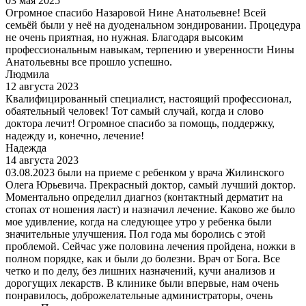
03 мая 2025
Огромное спасибо Назаровой Нине Анатольевне! Всей
семьёй были у неё на дуоденальном зондировании. Процедура
не очень приятная, но нужная. Благодаря высоким
профессиональным навыкам, терпению и уверенности Нины
Анатольевны все прошло успешно.
Людмила
12 августа 2023
Квалифицированный специалист, настоящий профессионал,
обаятельный человек! Тот самый случай, когда и слово
доктора лечит! Огромное спасибо за помощь, поддержку,
надежду и, конечно, лечение!
Надежда
14 августа 2023
03.08.2023 были на приеме с ребенком у врача Жилинского
Олега Юрьевича. Прекрасный доктор, самый лучший доктор.
Моментально определил диагноз (контактный дерматит на
стопах от ношения ласт) и назначил лечение. Каково же было
мое удивление, когда на следующее утро у ребенка были
значительные улучшения. Пол года мы боролись с этой
проблемой. Сейчас уже половина лечения пройдена, ножки в
полном порядке, как и были до болезни. Врач от Бога. Все
четко и по делу, без лишних назначений, кучи анализов и
дорогущих лекарств. В клинике были впервые, нам очень
понравилось, доброжелательные администраторы, очень