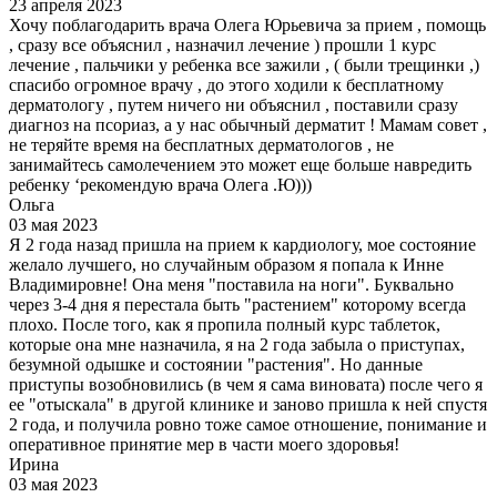
23 апреля 2023
Хочу поблагодарить врача Олега Юрьевича за прием , помощь
, сразу все объяснил , назначил лечение ) прошли 1 курс
лечение , пальчики у ребенка все зажили , ( были трещинки ,)
спасибо огромное врачу , до этого ходили к бесплатному
дерматологу , путем ничего ни объяснил , поставили сразу
диагноз на псориаз, а у нас обычный дерматит ! Мамам совет ,
не теряйте время на бесплатных дерматологов , не
занимайтесь самолечением это может еще больше навредить
ребенку ‘рекомендую врача Олега .Ю)))
Ольга
03 мая 2023
Я 2 года назад пришла на прием к кардиологу, мое состояние
желало лучшего, но случайным образом я попала к Инне
Владимировне! Она меня "поставила на ноги". Буквально
через 3-4 дня я перестала быть "растением" которому всегда
плохо. После того, как я пропила полный курс таблеток,
которые она мне назначила, я на 2 года забыла о приступах,
безумной одышке и состоянии "растения". Но данные
приступы возобновились (в чем я сама виновата) после чего я
ее "отыскала" в другой клинике и заново пришла к ней спустя
2 года, и получила ровно тоже самое отношение, понимание и
оперативное принятие мер в части моего здоровья!
Ирина
03 мая 2023